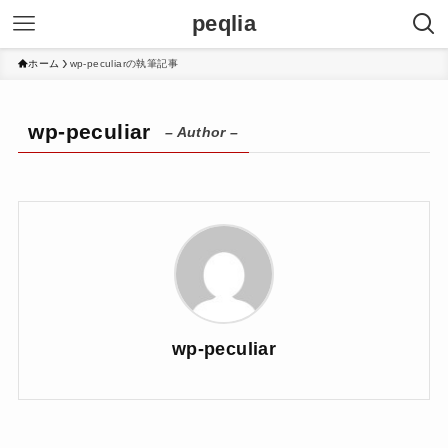
peqlia
ホーム
wp-peculiarの執筆記事
wp-peculiar
– Author –
wp-peculiar