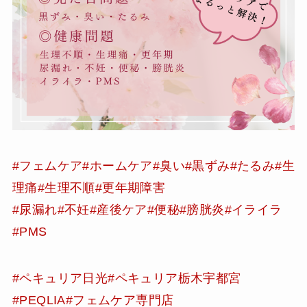
#フェムケア
#ホームケア
#臭い
#黒ずみ
#たるみ
#生
理痛
#生理不順
#更年期障害
#尿漏れ
#不妊
#産後ケア
#便秘
#膀胱炎
#イライラ
#PMS
#ペキュリア日光
#ペキュリア栃木宇都宮
#PEQLIA
#フェムケア専門店